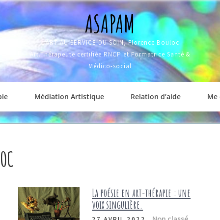
ASAPAM
L'ART AU SERVICE DU SOIN, Florence Bouloc
Art.Thérapeute certifiée RNCP et Formatrice Santé &
Médico-social
pie
Médiation Artistique
Relation d’aide
Me 
LOC
La poésie en art-thérapie : une
voix singulière.
Non classé
27 AVRIL 2022