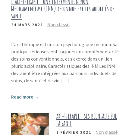
L’art-thérapie : une Intervention Non
Médicamenteuse (INM) reconnue par les autorités de
santé
Non classé
24 MARS 2021
L’art-thérapie est un soin psychologique reconnu. Sa
pratique sérieuse vient toujours en complémentarité
des soins conventionnels, et s’exerce dans un lien
pluridisciplinaire. Caractéristiques des INM Les INM
devraient être intégrées aux parcours individuels de
soins, de santé et de vie […]
Read more →
ART-THERAPIE : SES BIENFAITS SUR
LA SANTE
Non classé
1 FÉVRIER 2021