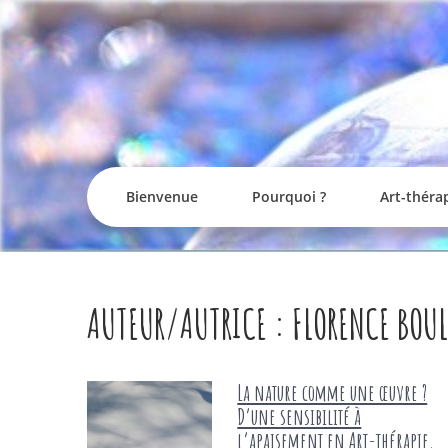
Skip
to
content
Bienvenue
Pourquoi ?
Art-théra
AUTEUR/AUTRICE :
FLORENCE BOU
La nature comme une œuvre ?
D’une sensibilité à
l’apaisement en Art-thérapie.