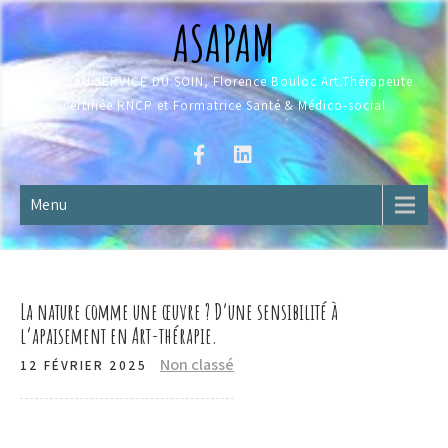
Skip
ASAPAM
to
content
L'ART AU SERVICE DU SOIN, Florence Bouloc Art.Thérapeute
certifiée RNCP et Formatrice Santé & Médico-social
Menu
La nature comme une œuvre ? D’une sensibilité à
l’apaisement en Art-thérapie.
Non classé
12 FÉVRIER 2025