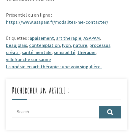
Présentiel ou en ligne :
https://www.asapam.fr/modalites-me-contacter/
Étiquettes :
apaisement
,
art therapie
,
ASAPAM
,
beaujolais
,
contemplation
,
lyon
,
nature
,
processus
créatif
,
santé mentale
,
sensibilité
,
thérapie
,
villefranche sur saone
Navigation
La poésie en art-thérapie : une voix singulière.
de
l’article
Rechercher un article :