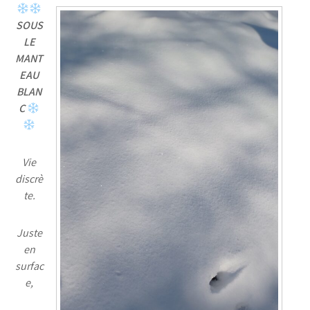
SOUS
LE
MANT
EAU
BLAN
C
Vie
discrè
te.
Juste
en
surfac
e,