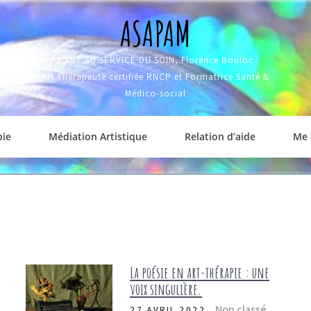
ASAPAM
L'ART AU SERVICE DU SOIN, Florence Bouloc
Art.Thérapeute certifiée RNCP et Formatrice Santé &
Médico-social
pie
Médiation Artistique
Relation d’aide
Me 
La poésie en art-thérapie : une
voix singulière.
Non classé
27 AVRIL 2022