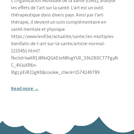
L’Organisation Mondiale de la Santé (OMS), analyse
les effets de l’art sur la santé. L’art est un outil
thérapeutique dans divers pays. Ainsi par l’art-
thérapie, il devient un soin complémentaire en
santé mentale et physique.
https://www.levif.be/actualite/sante/les-multiples-
bienfaits-de-l-art-sur-la-sante/article-normal-
1215451.html?
fbclid=IwAR1J8NvQGAEteNRvgYU0_33k2BDC77Fgy8i
C_4VJuXR6n-
I0gLpEiR21gK0&cookie_check=1574240789
Read more →