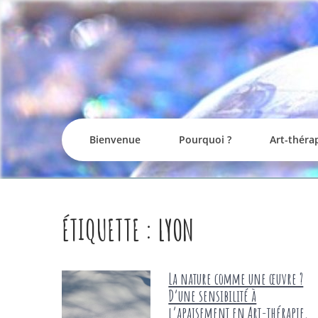
Skip
to
content
Bienvenue
Pourquoi ?
Art-théra
ÉTIQUETTE :
LYON
La nature comme une œuvre ?
D’une sensibilité à
l’apaisement en Art-thérapie.