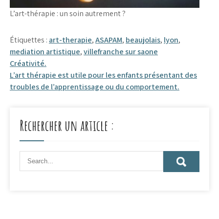
L’art-thérapie : un soin autrement ?
Étiquettes :
art-therapie
,
ASAPAM
,
beaujolais
,
lyon
,
mediation artistique
,
villefranche sur saone
Navigation
Créativité.
L’art thérapie est utile pour les enfants présentant des
de
troubles de l’apprentissage ou du comportement.
l’article
Rechercher un article :