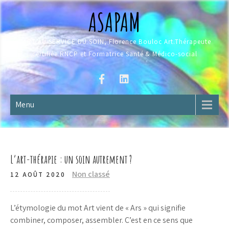
Skip
ASAPAM
to
content
L'ART AU SERVICE DU SOIN, Florence Bouloc Art.Thérapeute
certifiée RNCP et Formatrice Santé & Médico-social
Menu
L’art-thérapie : un soin autrement ?
Non classé
12 AOÛT 2020
L’étymologie du mot Art vient de « Ars » qui signifie
combiner, composer, assembler. C’est en ce sens que