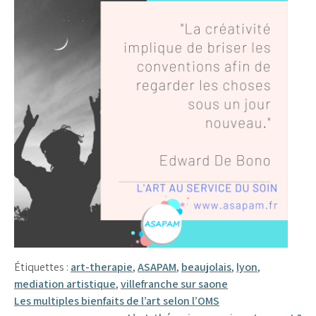
Étiquettes :
art-therapie
,
ASAPAM
,
beaujolais
,
lyon
,
mediation artistique
,
villefranche sur saone
Navigation
Les multiples bienfaits de l’art selon l’OMS