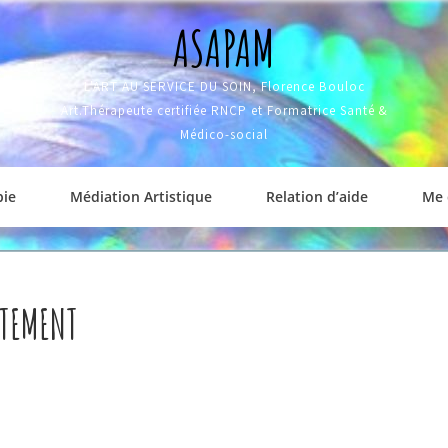
ASAPAM
L'ART AU SERVICE DU SOIN, Florence Bouloc
Art.Thérapeute certifiée RNCP et Formatrice Santé &
Médico-social
pie
Médiation Artistique
Relation d’aide
Me 
RTEMENT