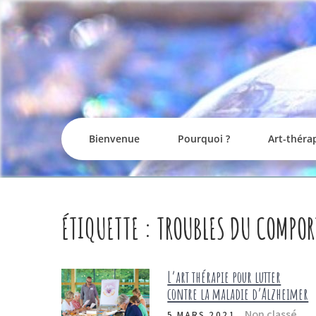
Skip
to
content
Bienvenue
Pourquoi ?
Art-théra
ÉTIQUETTE :
TROUBLES DU COMPO
L’art thérapie pour lutter
contre la maladie d’Alzheimer
Non classé
5 MARS 2021