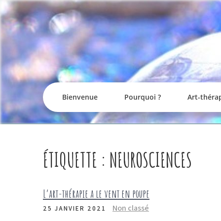
Skip
to
content
Bienvenue
Pourquoi ?
Art-théra
ÉTIQUETTE :
NEUROSCIENCES
L’art-thérapie a le vent en poupe
Non classé
25 JANVIER 2021