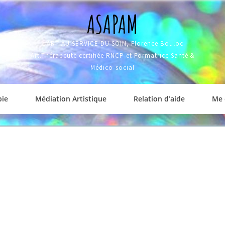
ASAPAM
L'ART AU SERVICE DU SOIN, Florence Bouloc
Art.Thérapeute certifiée RNCP et Formatrice Santé &
Médico-social
pie
Médiation Artistique
Relation d’aide
Me 