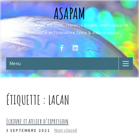
Skip
ASAPAM
to
content
L'ART AU SERVICE DU SOIN, Florence Bouloc Art.Thérapeute
certifiée RNCP et Formatrice Santé & Médico-social
Menu
ÉTIQUETTE :
LACAN
Ecriture et atelier d’expression
Non classé
3 SEPTEMBRE 2021