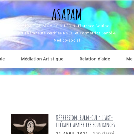
ASAPAM
L'ART AU SERVICE DU SOIN, Florence Bouloc
Art.Thérapeute certifiée RNCP et Formatrice Santé &
Médico-social
pie
Médiation Artistique
Relation d’aide
Me 
Dépression, burn-out : l’art-
thérapie apaise les souffrances
Non classé
21 AVRIL 2021