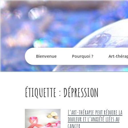
Skip
to
content
Bienvenue
Pourquoi ?
Art-théra
ÉTIQUETTE :
DÉPRESSION
L’art-thérapie peut réduire la
douleur et l’anxiété liées au
cancer