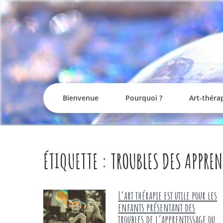
Skip
to
content
Bienvenue
Pourquoi ?
Art-théra
ÉTIQUETTE :
TROUBLES DES APPRE
L’art thérapie est utile pour les
enfants présentant des
troubles de l’apprentissage ou