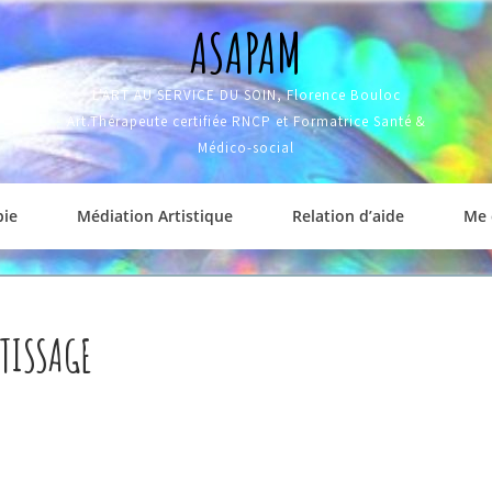
ASAPAM
L'ART AU SERVICE DU SOIN, Florence Bouloc
Art.Thérapeute certifiée RNCP et Formatrice Santé &
Médico-social
pie
Médiation Artistique
Relation d’aide
Me 
NTISSAGE