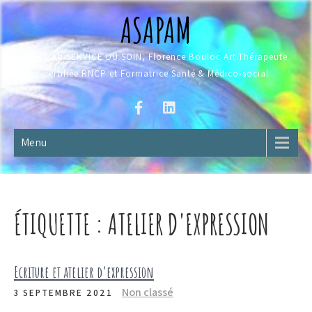
Skip
ASAPAM
to
content
L'ART AU SERVICE DU SOIN, Florence Bouloc Art.Thérapeute
certifiée RNCP et Formatrice Santé & Médico-social
Menu
ÉTIQUETTE :
ATELIER D'EXPRESSION
Ecriture et atelier d’expression
Non classé
3 SEPTEMBRE 2021